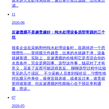
原水进入主处理系统前，通过多介质过滤器、活性炭过
滤...
11
2026-06
反渗透膜不是越贵越好：纯水处理设备选型常踩的三个
坑
很多企业在采购荆州纯水处理设备时，容易掉进一个思
维惯性——觉得膜元件越贵，出来的水就越干净，设备
就越靠谱。实际上，反渗透膜的价格和它是否适合你的
水质条件，完全是两回事。选型这件事，钱花对了才有
意义，花多了反而可能适得其反。 聊聊选型过程中比较
常见的几个误区。 不少采购人员拿到报价后，习惯性地
对比膜元件单价，谁便宜就选谁，或者反过来，谁贵就
觉得谁靠谱。但反渗透膜的性能核心在于脱盐率和通
量，而这...
07
2026-05