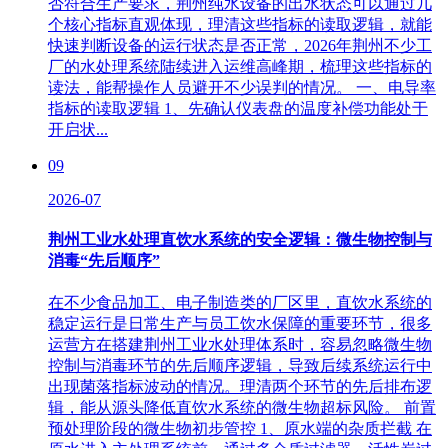
否符合生产要求，荆州纯水设备的出水状态可以通过几
个核心指标直观体现，理清这些指标的读取逻辑，就能
快速判断设备的运行状态是否正常，2026年荆州不少工
厂的水处理系统陆续进入运维高峰期，梳理这些指标的
读法，能帮操作人员避开不少误判的情况。 一、电导率
指标的读取逻辑 1、先确认仪表盘的温度补偿功能处于
开启状...
09
2026-07
荆州工业水处理直饮水系统的安全逻辑：微生物控制与
消毒“先后顺序”
在不少食品加工、电子制造类的厂区里，直饮水系统的
稳定运行是日常生产与员工饮水保障的重要环节，很多
运营方在搭建荆州工业水处理体系时，容易忽略微生物
控制与消毒环节的先后顺序逻辑，导致后续系统运行中
出现菌落指标波动的情况。理清两个环节的先后排布逻
辑，能从源头降低直饮水系统的微生物超标风险。 前置
预处理阶段的微生物初步管控 1、原水端的杂质拦截 在